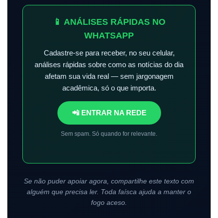
📱 ANÁLISES RÁPIDAS NO
WHATSAPP
Cadastre-se para receber, no seu celular,
análises rápidas sobre como as notícias do dia
afetam sua vida real — sem jargonagem
acadêmica, só o que importa.
📲 ENTRAR NA REDE
Sem spam. Só quando for relevante.
Se não puder apoiar agora, compartilhe este texto com
alguém que precisa ler. Toda faísca ajuda a manter o
fogo aceso.