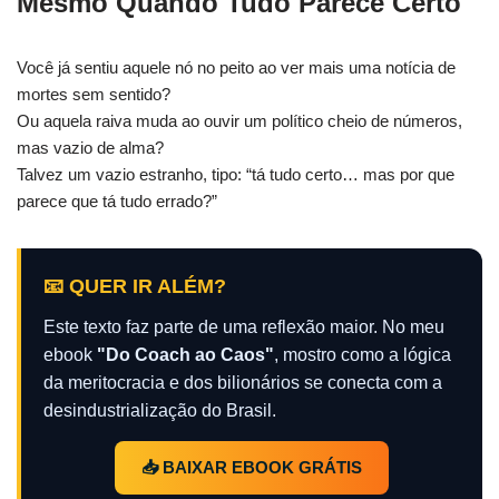
Mesmo Quando Tudo Parece Certo
Você já sentiu aquele nó no peito ao ver mais uma notícia de
mortes sem sentido?
Ou aquela raiva muda ao ouvir um político cheio de números,
mas vazio de alma?
Talvez um vazio estranho, tipo: “tá tudo certo… mas por que
parece que tá tudo errado?”
📧 QUER IR ALÉM?
Este texto faz parte de uma reflexão maior. No meu
ebook
"Do Coach ao Caos"
, mostro como a lógica
da meritocracia e dos bilionários se conecta com a
desindustrialização do Brasil.
📥 BAIXAR EBOOK GRÁTIS