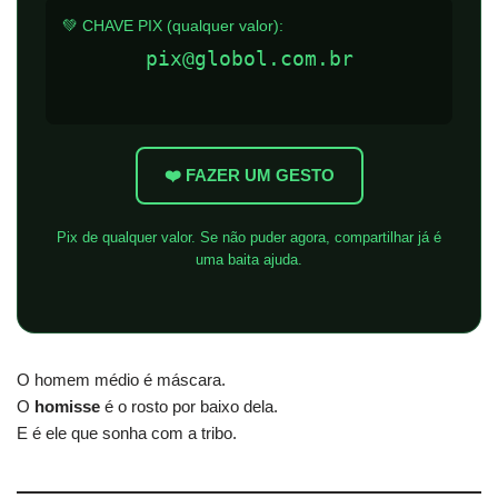
💚 CHAVE PIX (qualquer valor):
pix@globol.com.br
❤️ FAZER UM GESTO
Pix de qualquer valor. Se não puder agora, compartilhar já é
uma baita ajuda.
O homem médio é máscara.
O
homisse
é o rosto por baixo dela.
E é ele que sonha com a tribo.