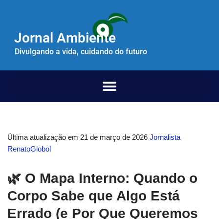
Pular
Jornal Ambiente
para
o
Divulgando a vida, cuidando do futuro
conteúdo
Última atualização em 21 de março de 2026
Jornalista
RenatoGlobol
🌿 O Mapa Interno: Quando o
Corpo Sabe que Algo Está
Errado (e Por Que Queremos