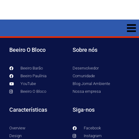
Beeiro O Bloco
Sobre nós
Beeiro Barão
Desenvolvedor
Beeiro Paulínia
Comunidade
YouTube
Blog Jornal Ambiente
Beeiro O Bloco
Nossa empresa
Características
Siga-nos
Overview
Facebook
Design
Instagram