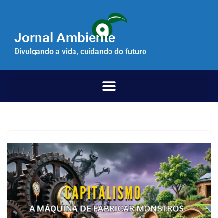
Pular
Jornal Ambiente
para
o
Divulgando a vida, cuidando do futuro
conteúdo