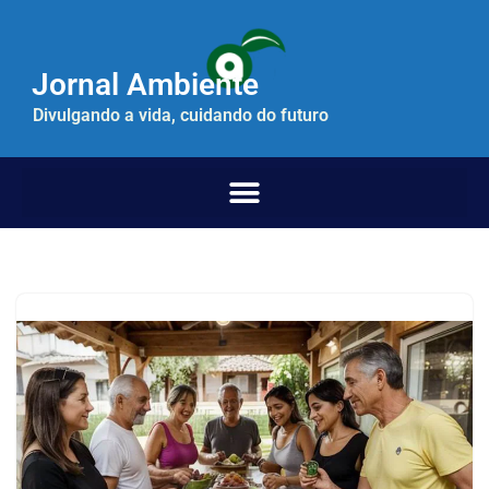
Pular
Jornal Ambiente
para
o
Divulgando a vida, cuidando do futuro
conteúdo