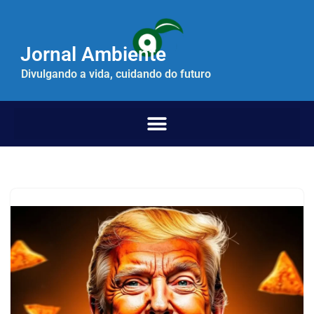
Pular
Jornal Ambiente
para
o
Divulgando a vida, cuidando do futuro
conteúdo