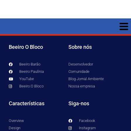
Beeiro O Bloco
Sobre nós
Beeiro Barão
Desenvolvedor
Beeiro Paulínia
Comunidade
YouTube
Blog Jornal Ambiente
Beeiro O Bloco
Nossa empresa
Características
Siga-nos
Overview
Facebook
Design
Instagram