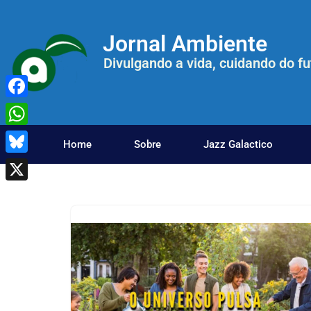
Jornal Ambiente
Pular
para
Divulgando a vida, cuidando do fu
o
conteúdo
Facebook
WhatsApp
Home
Sobre
Jazz Galactico
Bluesky
X