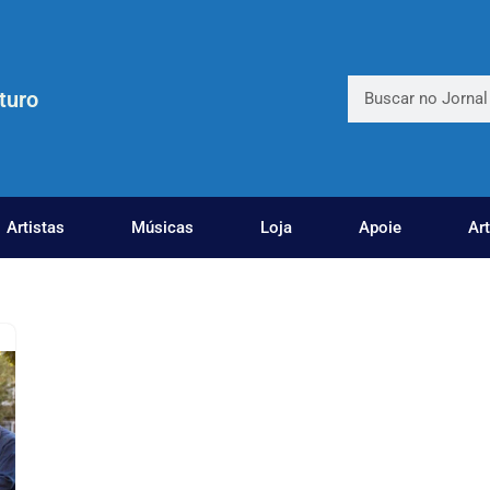
turo
Artistas
Músicas
Loja
Apoie
Ar