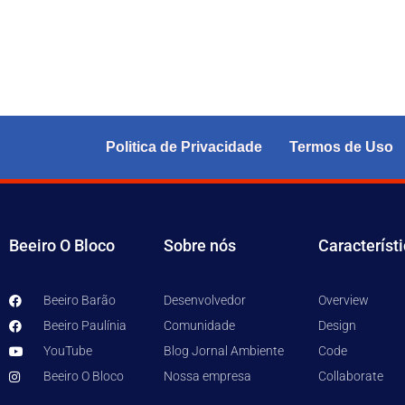
Politica de Privacidade
Termos de Uso
Beeiro O Bloco
Sobre nós
Característ
Beeiro Barão
Desenvolvedor
Overview
Beeiro Paulínia
Comunidade
Design
YouTube
Blog Jornal Ambiente
Code
Beeiro O Bloco
Nossa empresa
Collaborate