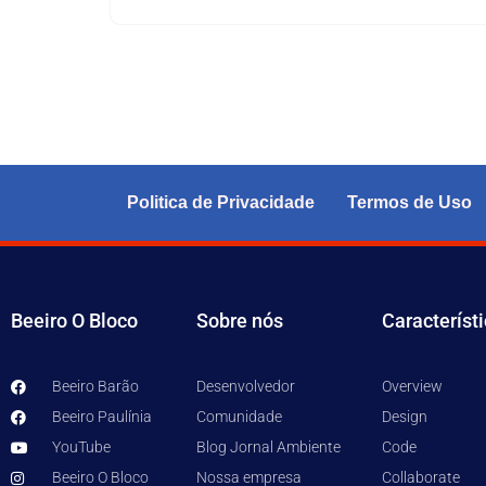
Politica de Privacidade
Termos de Uso
Beeiro O Bloco
Sobre nós
Característ
Beeiro Barão
Desenvolvedor
Overview
Beeiro Paulínia
Comunidade
Design
YouTube
Blog Jornal Ambiente
Code
Beeiro O Bloco
Nossa empresa
Collaborate