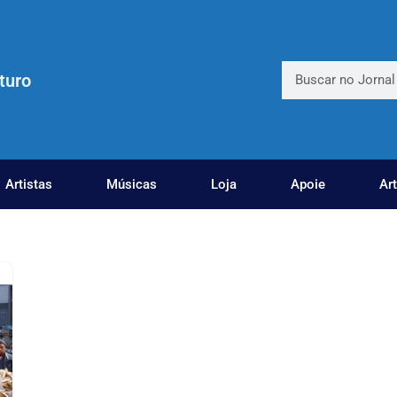
turo
Artistas
Músicas
Loja
Apoie
Ar