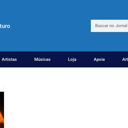
turo
Artistas
Músicas
Loja
Apoie
Ar