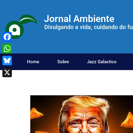
Jornal Ambiente
Pular
para
Divulgando a vida, cuidando do fu
o
conteúdo
Facebook
WhatsApp
Home
Sobre
Jazz Galactico
Bluesky
X