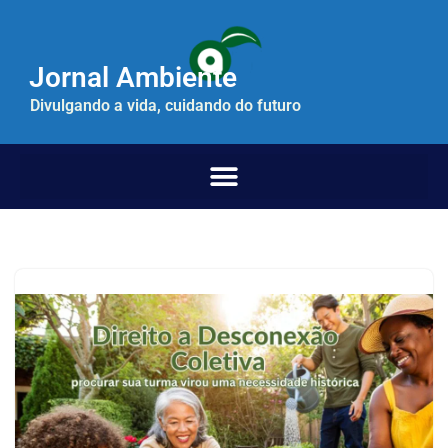
Pular
Jornal Ambiente
para
o
Divulgando a vida, cuidando do futuro
conteúdo