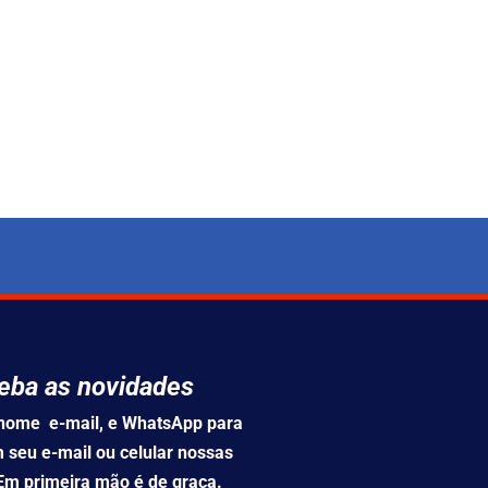
eba as novidades
u nome e-mail, e WhatsApp para
 seu e-mail ou celular nossas
 Em primeira mão é de graça.