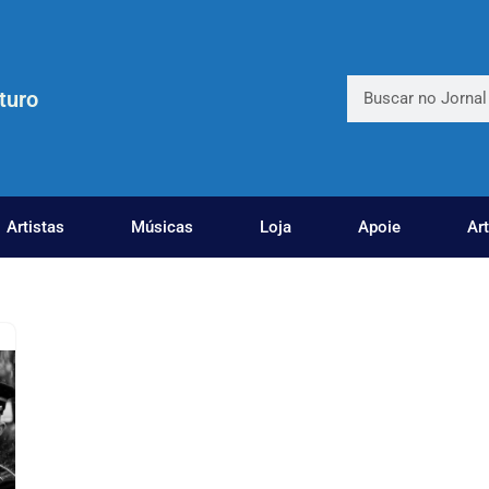
turo
Artistas
Músicas
Loja
Apoie
Ar