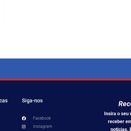
icas
Siga-nos
Rec
Insira o se
Facebook
receber em
Instagram
noticias.