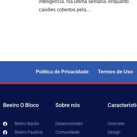
inteligência. Na última semana, enquanto
caixões cobertos pela…
Politica de Privacidade
Termos de Uso
Beeiro O Bloco
Sobre nós
Característ
Beeiro Barão
Desenvolvedor
Overview
Beeiro Paulínia
Comunidade
Design