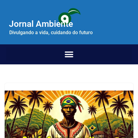
Pular
Jornal Ambiente
para
o
Divulgando a vida, cuidando do futuro
conteúdo