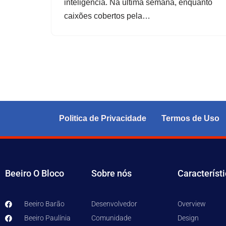
inteligência. Na última semana, enquanto
caixões cobertos pela…
Politica de Privacidade
Termos de Uso
Beeiro O Bloco
Sobre nós
Característ
Beeiro Barão
Desenvolvedor
Overview
Beeiro Paulínia
Comunidade
Design