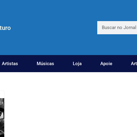
turo
Artistas
Músicas
Loja
Apoie
Ar