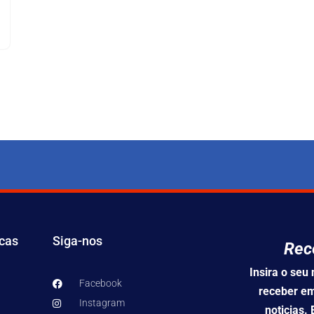
icas
Siga-nos
Rec
Insira o se
Facebook
receber em
Instagram
noticias.