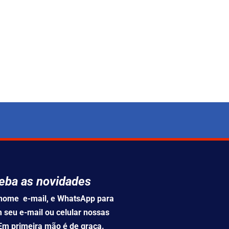
eba as novidades
u nome e-mail, e WhatsApp para
 seu e-mail ou celular nossas
 Em primeira mão é de graça.