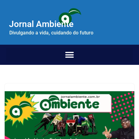
Pular
Jornal Ambiente
para
o
Divulgando a vida, cuidando do futuro
conteúdo