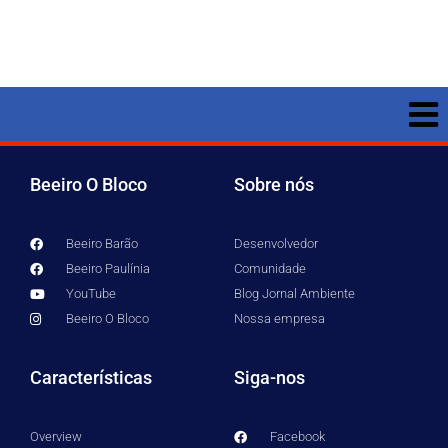
Beeiro O Bloco
Sobre nós
Beeiro Barão
Desenvolvedor
Beeiro Paulínia
Comunidade
YouTube
Blog Jornal Ambiente
Beeiro O Bloco
Nossa empresa
Características
Siga-nos
Overview
Facebook