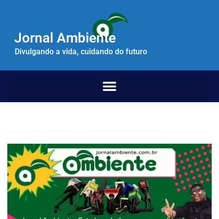
Pular
Jornal Ambiente
para
o
Divulgando a vida, cuidando do futuro
conteúdo