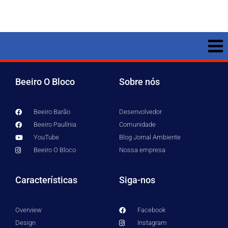
Beeiro O Bloco
Sobre nós
Beeiro Barão
Desenvolvedor
Beeiro Paulínia
Comunidade
YouTube
Blog Jornal Ambiente
Beeiro O Bloco
Nossa empresa
Características
Siga-nos
Overview
Facebook
Design
Instagram