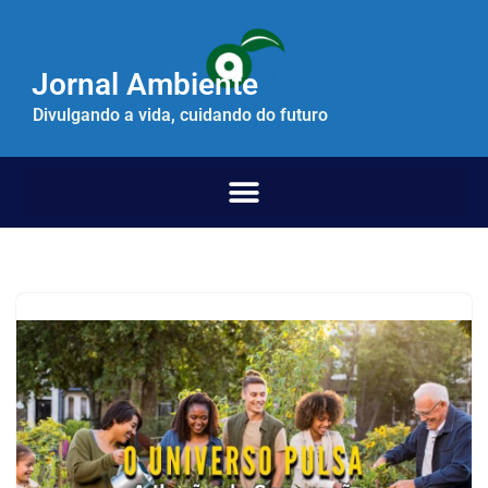
Pular
Jornal Ambiente
para
o
Divulgando a vida, cuidando do futuro
conteúdo