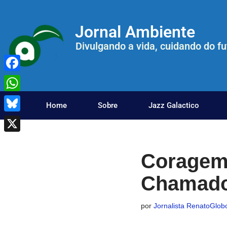
Jornal Ambiente
Pular
para
Divulgando a vida, cuidando do fu
o
conteúdo
Facebook
WhatsApp
Home
Sobre
Jazz Galactico
Bluesky
X
Coragem
Chamado 
por
Jornalista RenatoGlobo