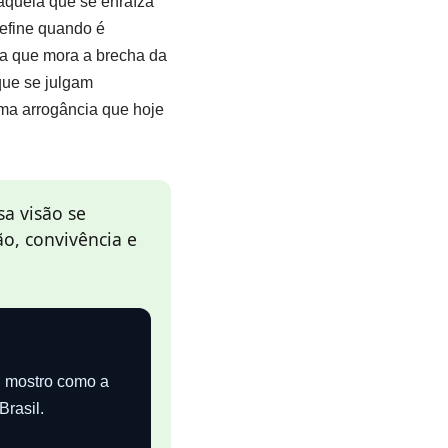
quela que se enraíza
define quando é
a que mora a brecha da
que se julgam
sma arrogância que hoje
sa visão se
o, convivência e
, mostro como a
Brasil.