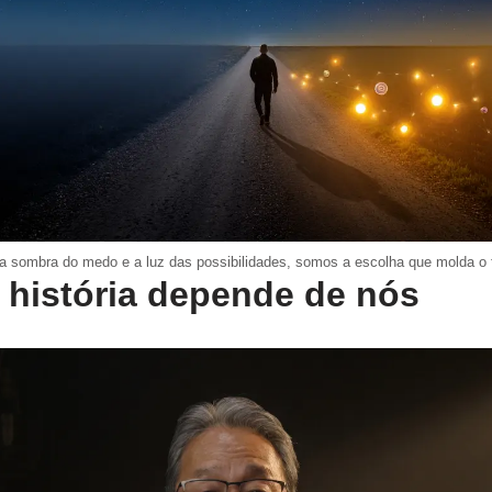
 a sombra do medo e a luz das possibilidades, somos a escolha que molda o f
 história depende de nós