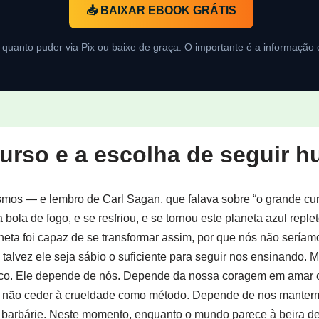
📥 BAIXAR EBOOK GRÁTIS
quanto puder via Pix ou baixe de graça. O importante é a informação c
urso e a escolha de seguir 
smos — e lembro de Carl Sagan, que falava sobre “o grande curs
la de fogo, e se resfriou, e se tornou este planeta azul replet
aneta foi capaz de se transformar assim, por que nós não sería
 talvez ele seja sábio o suficiente para seguir nos ensinando. M
co. Ele depende de nós. Depende da nossa coragem em amar o
e não ceder à crueldade como método. Depende de nos mante
barbárie. Neste momento, enquanto o mundo parece à beira de r