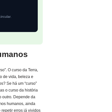
ircular.
humanos
o”. O curso da Terra,
o de vida, beleza e
mos? Se há um “curso”
as o curso da história
 outro. Depende da
rmos humanos, ainda
epetir erros já vividos