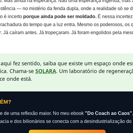
. Mas ainda há esperança. Não uma esperança ingênua, mas a
xistência — no mistério da fenda dupla, onde a realidade só se 
o é incerto
porque ainda pode ser moldado.
É nessa incertez
 rachadura do tempo que a luz entra. Mesmo os poderosos, os 
r
. Já caíram antes. Já tropeçaram. Já foram engolidos pela me
 aqui fez sentido, saiba que existe um espaço onde es
ica. Chama-se
SOLARA
. Um laboratório de regeneraçã
e onde está.
LÉM?
rte de uma reflexão maior. No meu ebook
"Do Coach ao Caos"
acia e dos bilionários se conecta com a desindustrialização do 