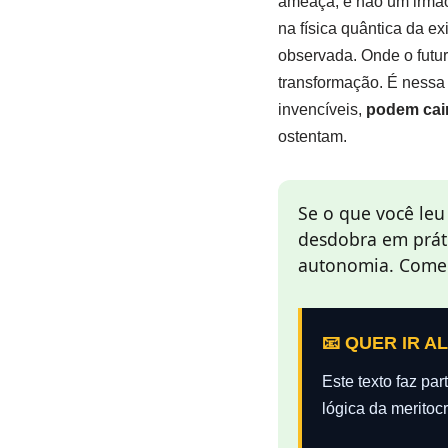
ameaça, e não um irmão
na física quântica da e
observada. Onde o futur
transformação. É nessa
invencíveis,
podem cai
ostentam.
Se o que você leu
desdobra em prát
autonomia. Comec
📧 QUER IR A
Este texto faz pa
lógica da meritocr