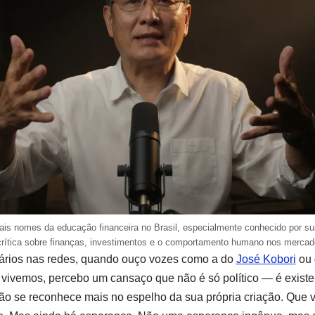
ais nomes da educação financeira no Brasil, especialmente conhecido por su
crítica sobre finanças, investimentos e o comportamento humano nos mercad
ários nas redes, quando ouço vozes como a do
José Kobori
ou 
vivemos, percebo um cansaço que não é só político — é existe
 se reconhece mais no espelho da sua própria criação. Que v