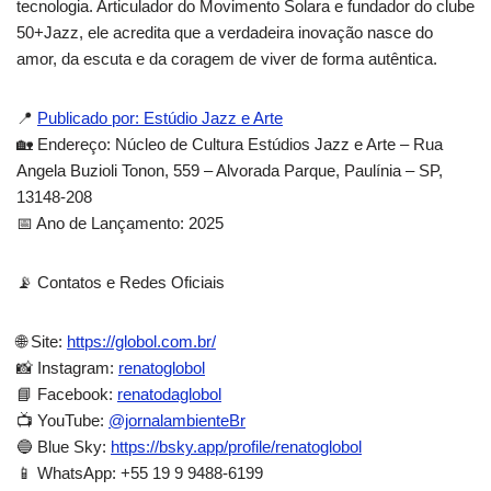
tecnologia. Articulador do Movimento Solara e fundador do clube
50+Jazz, ele acredita que a verdadeira inovação nasce do
amor, da escuta e da coragem de viver de forma autêntica.
📍
Publicado por: Estúdio Jazz e Arte
🏡 Endereço: Núcleo de Cultura Estúdios Jazz e Arte – Rua
Angela Buzioli Tonon, 559 – Alvorada Parque, Paulínia – SP,
13148-208
📅 Ano de Lançamento: 2025
📡 Contatos e Redes Oficiais
🌐 Site:
https://globol.com.br/
📸 Instagram:
renatoglobol
📘 Facebook:
renatodaglobol
📺 YouTube:
@jornalambienteBr
🔵 Blue Sky:
https://bsky.app/profile/renatoglobol
📱 WhatsApp: +55 19 9 9488-6199