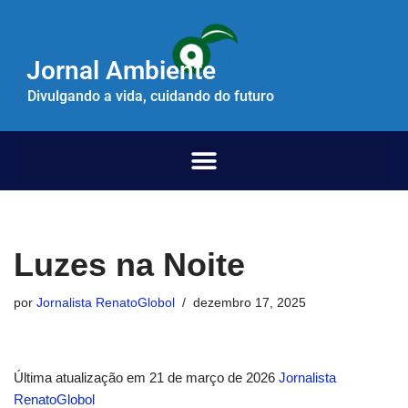
Pular
Jornal Ambiente
para
o
Divulgando a vida, cuidando do futuro
conteúdo
Luzes na Noite
por
Jornalista RenatoGlobol
dezembro 17, 2025
Última atualização em 21 de março de 2026
Jornalista
RenatoGlobol