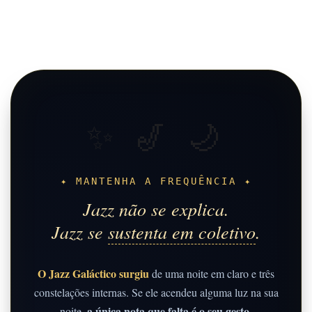
✨ 🎷 🌙
✦ MANTENHA A FREQUÊNCIA ✦
Jazz não se explica.
Jazz se
sustenta em coletivo
.
O Jazz Galáctico surgiu
de uma noite em claro e três
constelações internas. Se ele acendeu alguma luz na sua
a única nota que falta é o seu gesto
noite,
.