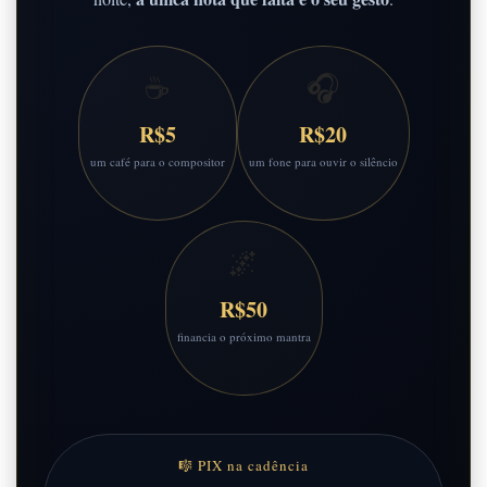
☕
🎧
R$5
R$20
um café para o compositor
um fone para ouvir o silêncio
🌌
R$50
financia o próximo mantra
🎼 PIX na cadência