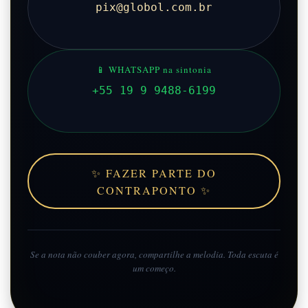
pix@globol.com.br
📱 WHATSAPP na sintonia
+55 19 9 9488-6199
✨ FAZER PARTE DO
CONTRAPONTO ✨
Se a nota não couber agora, compartilhe a melodia. Toda escuta é
um começo.