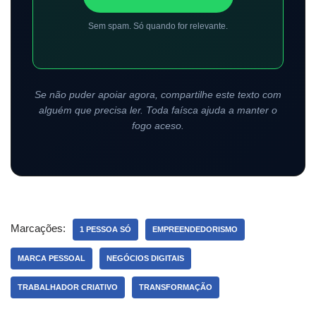
Sem spam. Só quando for relevante.
Se não puder apoiar agora, compartilhe este texto com
alguém que precisa ler. Toda faísca ajuda a manter o
fogo aceso.
Marcações:
1 PESSOA SÓ
EMPREENDEDORISMO
MARCA PESSOAL
NEGÓCIOS DIGITAIS
TRABALHADOR CRIATIVO
TRANSFORMAÇÃO