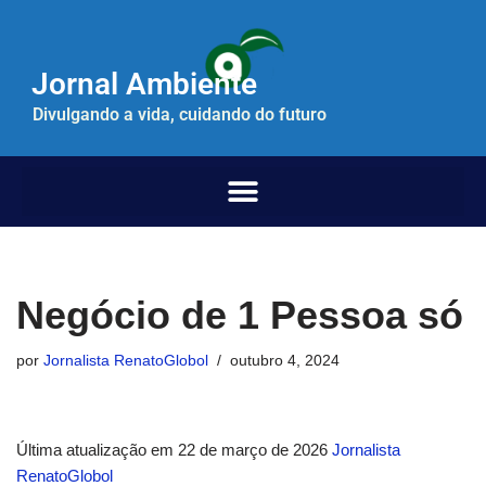
Pular
Jornal Ambiente
para
o
Divulgando a vida, cuidando do futuro
conteúdo
Negócio de 1 Pessoa só
por
Jornalista RenatoGlobol
outubro 4, 2024
Última atualização em 22 de março de 2026
Jornalista
RenatoGlobol