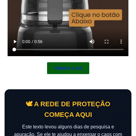
Adquira a sua
🕊️ A REDE DE PROTEÇÃO
COMEÇA AQUI
Este texto levou alguns dias de pesquisa e
apuração. Se ele te ajudou a enxergar o caos com