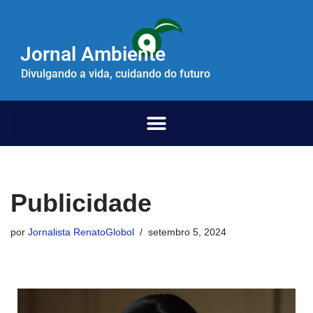
Pular
Jornal Ambiente
para
o
Divulgando a vida, cuidando do futuro
conteúdo
Publicidade
por
Jornalista RenatoGlobol
setembro 5, 2024