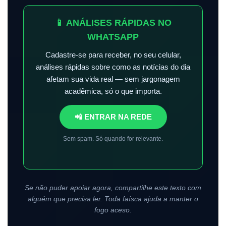
📱 ANÁLISES RÁPIDAS NO
WHATSAPP
Cadastre-se para receber, no seu celular,
análises rápidas sobre como as notícias do dia
afetam sua vida real — sem jargonagem
acadêmica, só o que importa.
📲 ENTRAR NA REDE
Sem spam. Só quando for relevante.
Se não puder apoiar agora, compartilhe este texto com
alguém que precisa ler. Toda faísca ajuda a manter o
fogo aceso.