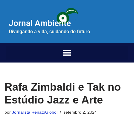
Pular
Jornal Ambiente
para
o
Divulgando a vida, cuidando do futuro
conteúdo
Rafa Zimbaldi e Tak no
Estúdio Jazz e Arte
por
Jornalista RenatoGlobol
setembro 2, 2024