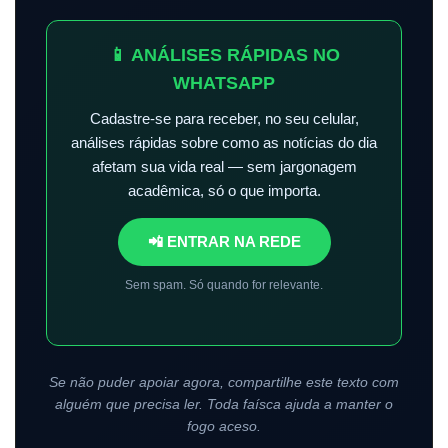
📱 ANÁLISES RÁPIDAS NO
WHATSAPP
Cadastre-se para receber, no seu celular,
análises rápidas sobre como as notícias do dia
afetam sua vida real — sem jargonagem
acadêmica, só o que importa.
📲 ENTRAR NA REDE
Sem spam. Só quando for relevante.
Se não puder apoiar agora, compartilhe este texto com
alguém que precisa ler. Toda faísca ajuda a manter o
fogo aceso.