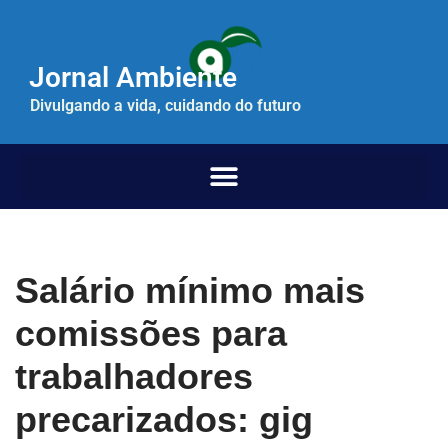
Pular
Jornal Ambiente
para
o
Divulgando a vida, cuidando do futuro
conteúdo
Salário mínimo mais
comissões para
trabalhadores
precarizados: gig