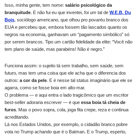
Isso, minha gente, tem nome:
salário psicológico da
branquitude
. E não fui eu que inventei, foi um tal de
W.E.B. Du
Bois
, sociólogo americano, que olhou pro povaréu branco dos
EUA e percebeu que, embora fossem tão lascados quanto os
negros na economia, ganhavam um “pagamento simbólico” só
por serem brancos. Tipo um cartão fidelidade da elite: “Você não
tem plano de saúde, mas parabéns! Não é negro.”
Funciona assim: o sujeito tá sem trabalho, sem saúde, sem
futuro, mas tem uma coisa que ele acha que o diferencia dos
outros:
a cor da pele
. E é nesse tal status imaginário que ele se
agarra, como se fosse boia em alto-mar.
O problema — e aqui entra o lado tragicômico que um escritor
best-seller adoraria escrever — é que
essa boia tá cheia de
furos
. Mas o povo sopra, cola, joga fita crepe, reza e continua
acreditando.
Lá nos Estados Unidos, por exemplo, o cidadão branco pobre
vota no Trump achando que é o Batman. E o Trump, esperto,