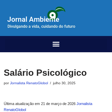
Pular
Jornal Ambiente
para
o
Divulgando a vida, cuidando do futuro
conteúdo
Salário Psicológico
por
Jornalista RenatoGlobol
julho 30, 2025
Última atualização em 21 de março de 2026
Jornalista
RenatoGlobol