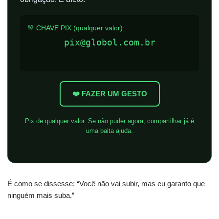
💚 CHAVE PIX (qualquer valor):
pix@globol.com.br
❤️ FAZER UM GESTO
Pix de qualquer valor. Se não puder agora, compartilhar já é
uma baita ajuda.
É como se dissesse: “Você não vai subir, mas eu garanto que
ninguém mais suba.”