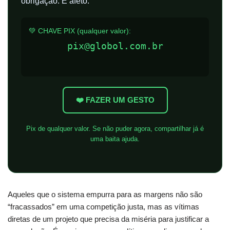
obrigação. É afeto.
💚 CHAVE PIX (qualquer valor):
pix@globol.com.br
❤️ FAZER UM GESTO
Pix de qualquer valor. Se não puder agora, compartilhar já é
uma baita ajuda.
Aqueles que o sistema empurra para as margens não são
“fracassados” em uma competição justa, mas as vítimas
diretas de um projeto que precisa da miséria para justificar a