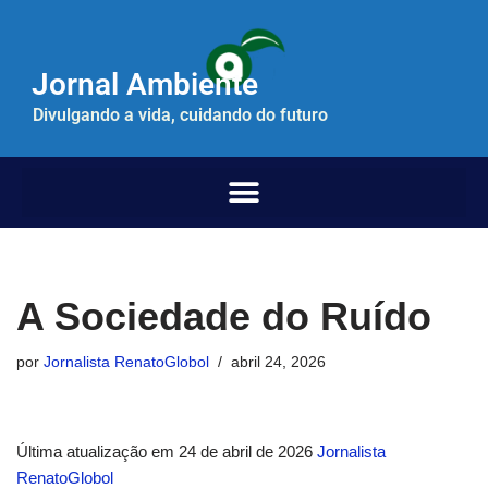
Pular
Jornal Ambiente
para
o
Divulgando a vida, cuidando do futuro
conteúdo
A Sociedade do Ruído
por
Jornalista RenatoGlobol
abril 24, 2026
Última atualização em 24 de abril de 2026
Jornalista
RenatoGlobol