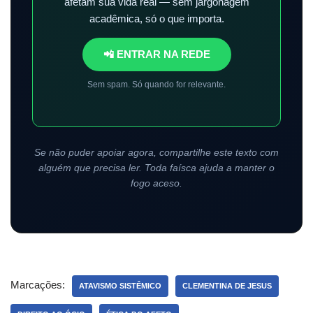
afetam sua vida real — sem jargonagem
acadêmica, só o que importa.
📲 ENTRAR NA REDE
Sem spam. Só quando for relevante.
Se não puder apoiar agora, compartilhe este texto com
alguém que precisa ler. Toda faísca ajuda a manter o
fogo aceso.
Marcações:
ATAVISMO SISTÊMICO
CLEMENTINA DE JESUS