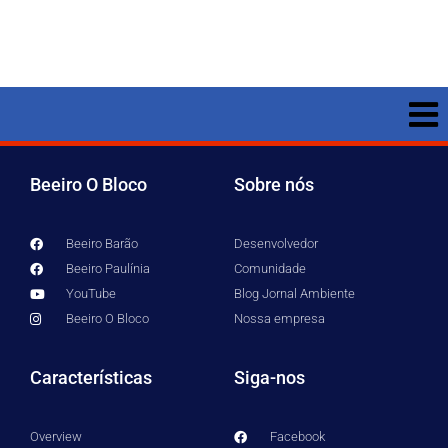
Beeiro O Bloco
Sobre nós
Beeiro Barão
Desenvolvedor
Beeiro Paulínia
Comunidade
YouTube
Blog Jornal Ambiente
Beeiro O Bloco
Nossa empresa
Características
Siga-nos
Overview
Facebook