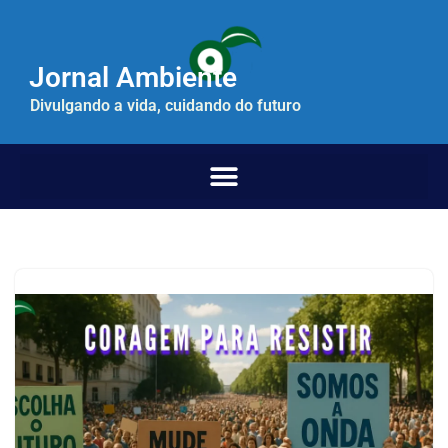
Pular
Jornal Ambiente
para
o
Divulgando a vida, cuidando do futuro
conteúdo