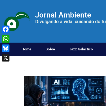
Jornal Ambiente
Pular
para
Divulgando a vida, cuidando do fu
o
conteúdo
Facebook
WhatsApp
Home
Sobre
Jazz Galactico
Bluesky
X