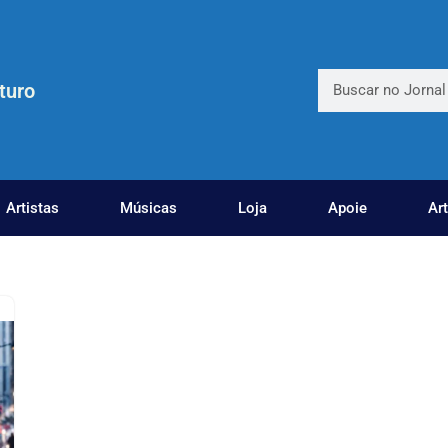
turo
Artistas
Músicas
Loja
Apoie
Ar