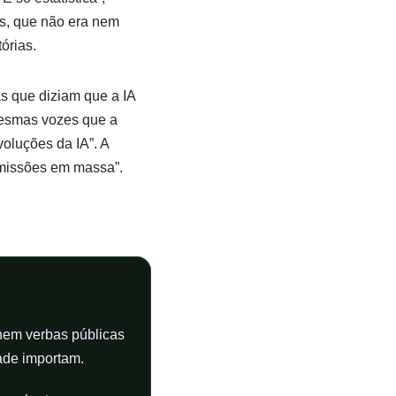
os, que não era nem
órias.
s que diziam que a IA
mesmas vozes que a
voluções da IA”. A
emissões em massa”.
 nem verbas públicas
ade importam.