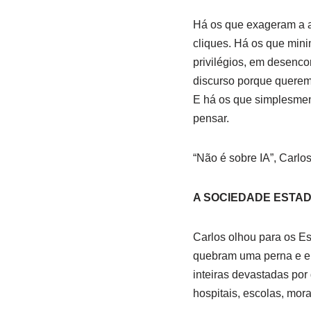
Há os que exageram a a
cliques. Há os que min
privilégios, em desenc
discurso porque querem 
E há os que simplesment
pensar.
“Não é sobre IA”, Carlo
A SOCIEDADE ESTA
Carlos olhou para os Es
quebram uma perna e e
inteiras devastadas por
hospitais, escolas, mor