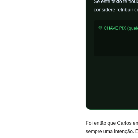
Se este texto te tr
considere retribuir 
💚 CHAVE PIX (qualq
Foi então que Carlos en
sempre uma intenção. E