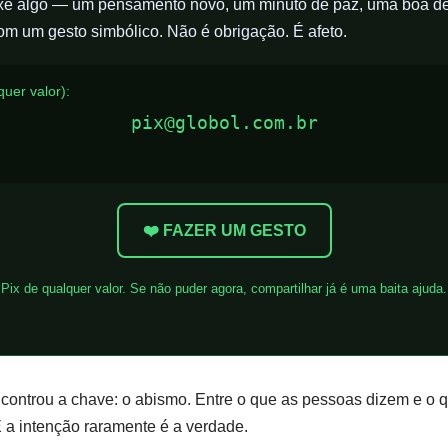
ouxe algo — um pensamento novo, um minuto de paz, uma boa d
com um gesto simbólico. Não é obrigação. É afeto.
uer valor):
pix@globol.com.br
❤️ FAZER UM GESTO
Pix de qualquer valor. Se não puder agora, compartilhar já é uma baita ajuda.
controu a chave: o abismo. Entre o que as pessoas dizem e o qu
 a intenção raramente é a verdade.