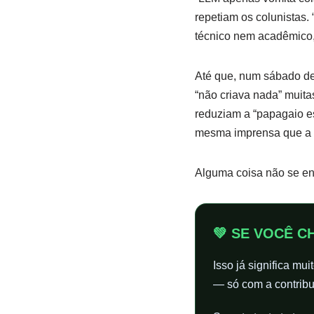
repetiam os colunistas.
técnico nem acadêmico,
Até que, num sábado de
“não criava nada” muita
reduziam a “papagaio est
mesma imprensa que a c
Alguma coisa não se en
💚 SE VOCÊ C
Isso já significa mu
— só com a contribu