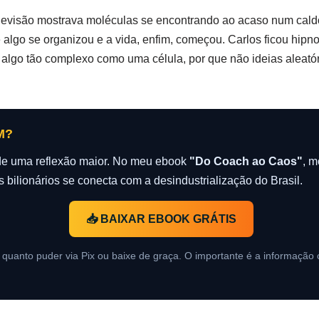
elevisão mostrava moléculas se encontrando ao acaso num caldo 
algo se organizou e a vida, enfim, começou. Carlos ficou hipn
 algo tão complexo como uma célula, por que não ideias aleató
M?
e de uma reflexão maior. No meu ebook
"Do Coach ao Caos"
, m
s bilionários se conecta com a desindustrialização do Brasil.
📥 BAIXAR EBOOK GRÁTIS
quanto puder via Pix ou baixe de graça. O importante é a informação c