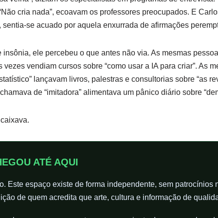
 “Não cria nada”, ecoavam os professores preocupados. E Carl
 sentia-se acuado por aquela enxurrada de afirmações perempt
 insônia, ele percebeu o que antes não via. As mesmas pessoa
s vezes vendiam cursos sobre “como usar a IA para criar”. As 
atístico” lançavam livros, palestras e consultorias sobre “as re
hamava de “imitadora” alimentava um pânico diário sobre “d
caixava.
HEGOU ATÉ AQUI
ito. Este espaço existe de forma independente, sem patrocínios
ição de quem acredita que arte, cultura e informação de qualid