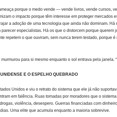
meaça porque o medo vende — vende livros, vende cursos, ve
imizam o impacto porque têm interesse em proteger mercados e
orajar a adoção de uma tecnologia que ainda não dominam. Há 
parecer especialistas. Há os que o distorcem porque querem jus
e repetem o que ouviram, sem nunca terem testado, porque é ma
s murmurou para si mesmo enquanto o sol entrava pela janela. “
DUNIDENSE E O ESPELHO QUEBRADO
tados Unidos e viu o retrato do sistema que ele já não suporta
ntram em falência. Ruas tomadas por moradores que o sistem
 drogas, violência, desespero. Guerras financiadas com dinheiro
adias. Uma elite que acumula enquanto a maioria sobrevive.