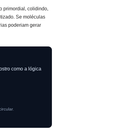
primordial, colidindo,
otizado. Se moléculas
rias poderiam gerar
ostro como a lógica
ircular.