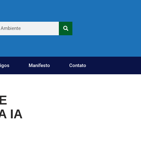
tigos
Manifesto
Contato
E
A IA