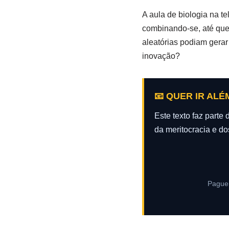
A aula de biologia na t
combinando-se, até que 
aleatórias podiam gerar
inovação?
📧 QUER IR ALÉ
Este texto faz part
da meritocracia e do
Pague 