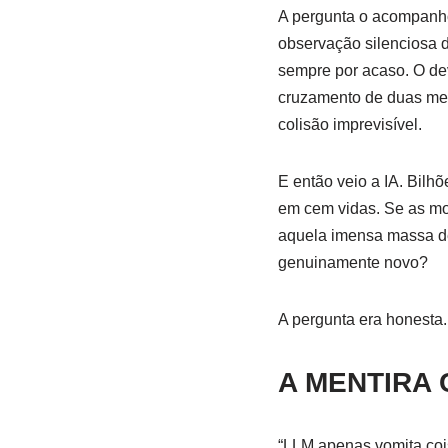
A pergunta o acompanhou
observação silenciosa 
sempre por acaso. O dev
cruzamento de duas mem
colisão imprevisível.
E então veio a IA. Bilh
em cem vidas. Se as mo
aquela imensa massa de
genuinamente novo?
A pergunta era honesta
A MENTIRA
“LLM apenas vomita coisa