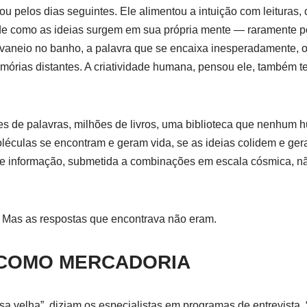
 pelos dias seguintes. Ele alimentou a intuição com leituras,
de como as ideias surgem em sua própria mente — raramente po
aneio no banho, a palavra que se encaixa inesperadamente, o 
órias distantes. A criatividade humana, pensou ele, também t
ões de palavras, milhões de livros, uma biblioteca que nenhum 
léculas se encontram e geram vida, se as ideias colidem e ger
 informação, submetida a combinações em escala cósmica, não
. Mas as respostas que encontrava não eram.
 COMO MERCADORIA
 velha”, diziam os especialistas em programas de entrevista. “É