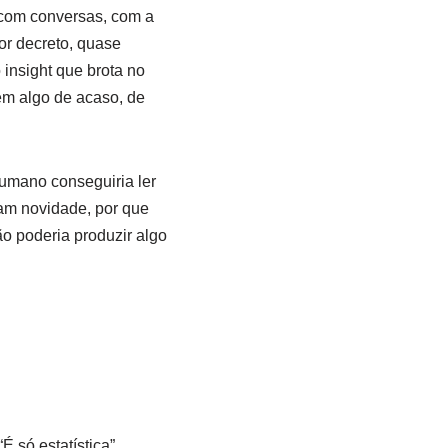
 com conversas, com a
r decreto, quase
insight que brota no
em algo de acaso, de
humano conseguiria ler
am novidade, por que
 poderia produzir algo
 só estatística”,