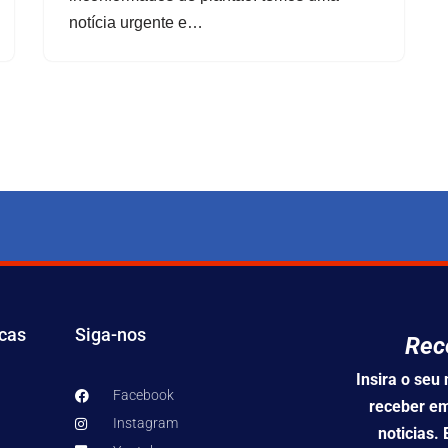
notícia urgente e…
icas
Siga-nos
Rec
Insira o se
Facebook
receber em
Instagram
noticias.