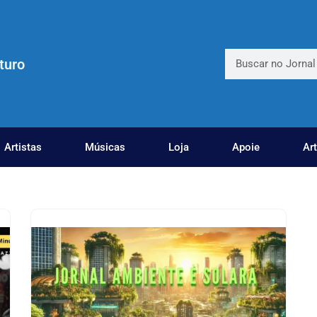
turo
Artistas
Músicas
Loja
Apoie
Ar