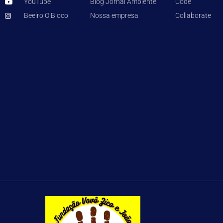
YouTube
Blog Jornal Ambiente
Code
Beeiro O Bloco
Nossa empresa
Collaborate