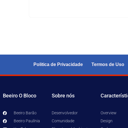
Politica de Privacidade
Termos de Uso
Beeiro O Bloco
Sobre nós
Característ
Beeiro Barão
Desenvolvedor
Overview
Beeiro Paulínia
Comunidade
Design