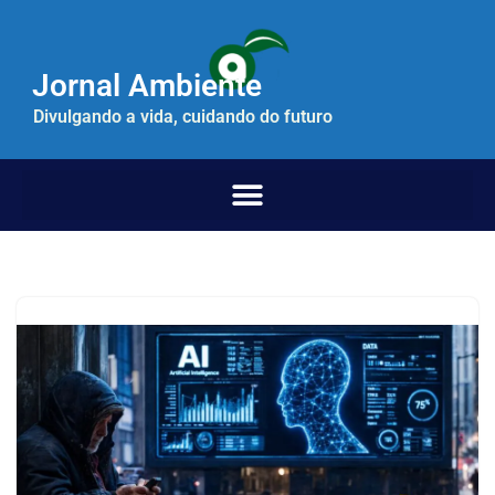
Pular
Jornal Ambiente
para
o
Divulgando a vida, cuidando do futuro
conteúdo