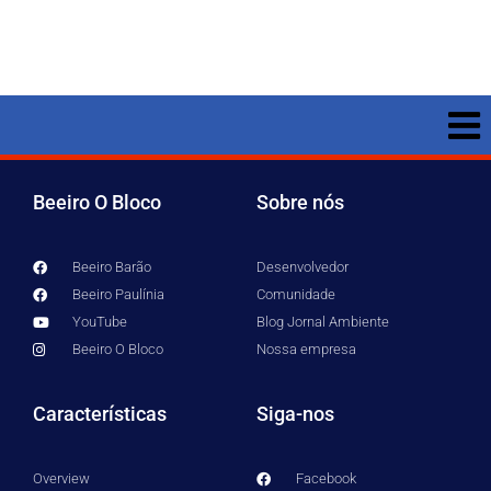
Beeiro O Bloco
Sobre nós
Beeiro Barão
Desenvolvedor
Beeiro Paulínia
Comunidade
YouTube
Blog Jornal Ambiente
Beeiro O Bloco
Nossa empresa
Características
Siga-nos
Overview
Facebook