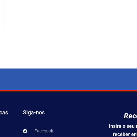
icas
Siga-nos
Rec
Insira o se
Facebook
receber em