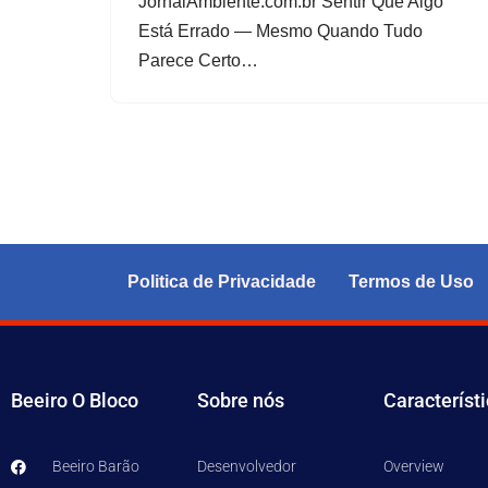
JornalAmbiente.com.br Sentir Que Algo
Está Errado — Mesmo Quando Tudo
Parece Certo…
Politica de Privacidade
Termos de Uso
Beeiro O Bloco
Sobre nós
Característ
Beeiro Barão
Desenvolvedor
Overview