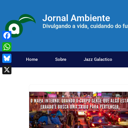
Jornal Ambiente
Pular
para
Divulgando a vida, cuidando do fu
o
conteúdo
Facebook
WhatsApp
Home
Sobre
Jazz Galactico
Bluesky
X