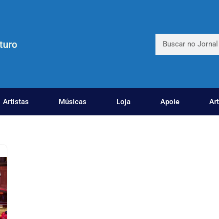
turo
Artistas
Músicas
Loja
Apoie
Ar