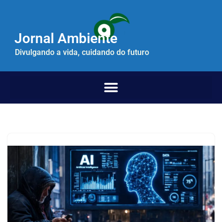
Pular
Jornal Ambiente
para
o
Divulgando a vida, cuidando do futuro
conteúdo