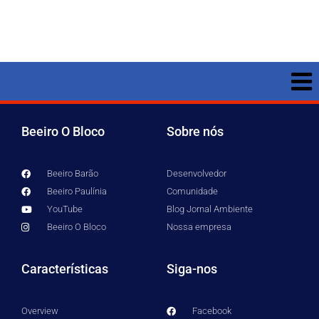
Beeiro O Bloco
Sobre nós
Beeiro Barão
Desenvolvedor
Beeiro Paulínia
Comunidade
YouTube
Blog Jornal Ambiente
Beeiro O Bloco
Nossa empresa
Características
Siga-nos
Overview
Facebook