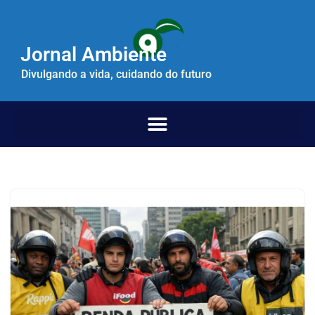
Pular
Jornal Ambiente
para
o
Divulgando a vida, cuidando do futuro
conteúdo