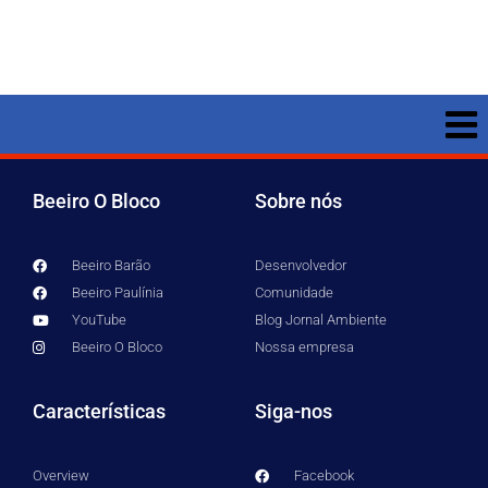
Beeiro O Bloco
Sobre nós
Beeiro Barão
Desenvolvedor
Beeiro Paulínia
Comunidade
YouTube
Blog Jornal Ambiente
Beeiro O Bloco
Nossa empresa
Características
Siga-nos
Overview
Facebook