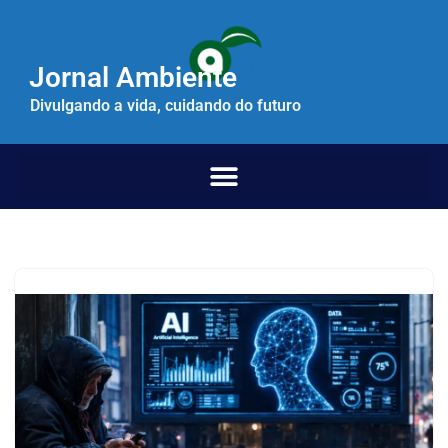
Pular
Jornal Ambiente
para
o
Divulgando a vida, cuidando do futuro
conteúdo