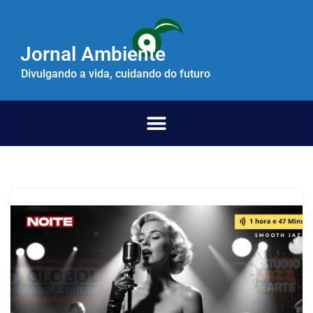
Pular
Jornal Ambiente
para
o
Divulgando a vida, cuidando do futuro
conteúdo