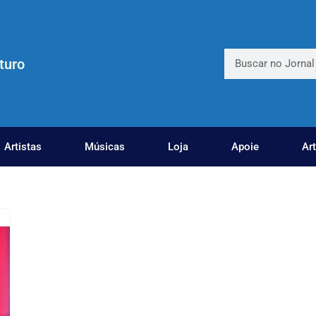
turo
Artistas
Músicas
Loja
Apoie
Ar