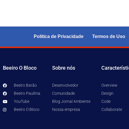
Politica de Privacidade
Termos de Uso
Beeiro O Bloco
Sobre nós
Característ
Beeiro Barão
Desenvolvedor
Overview
Beeiro Paulínia
Comunidade
Design
YouTube
Blog Jornal Ambiente
Code
Beeiro O Bloco
Nossa empresa
Collaborate