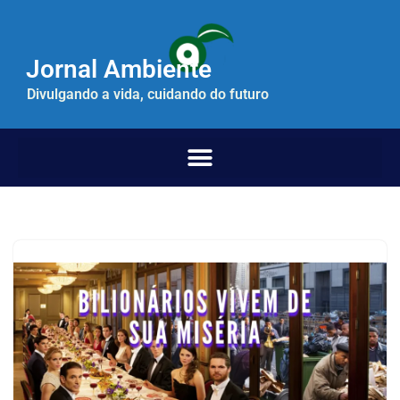
Pular
Jornal Ambiente
para
o
Divulgando a vida, cuidando do futuro
conteúdo