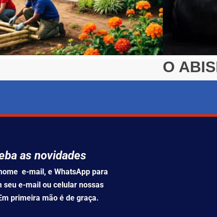
O ABI
Carlos sentou-s
eba as novidades
u nome e-mail, e WhatsApp para
 seu e-mail ou celular nossas
 Em primeira mão é de graça.