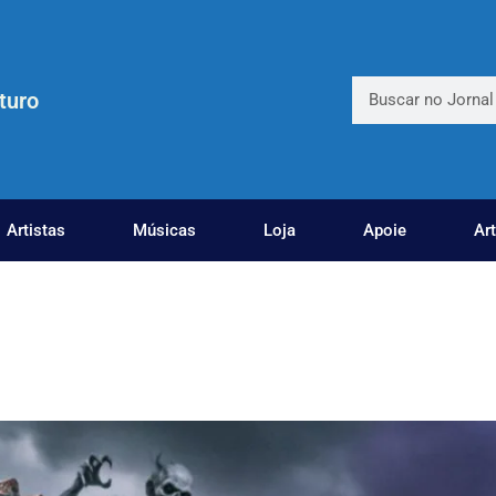
turo
Artistas
Músicas
Loja
Apoie
Ar