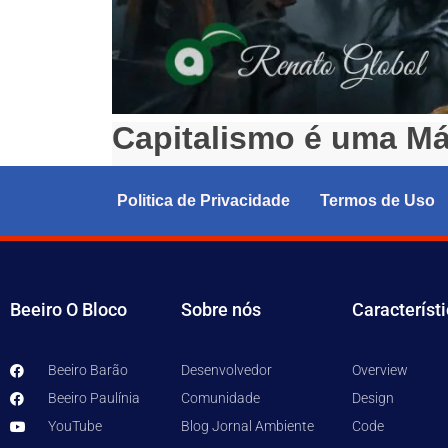
Capitalismo é uma Má
Capitalismo é uma Máquina de Fabricar Monstr
Politica de Privacidade
Termos de Uso
Beeiro O Bloco
Sobre nós
Característ
Beeiro Barão
Desenvolvedor
Overview
Beeiro Paulínia
Comunidade
Design
YouTube
Blog Jornal Ambiente
Code