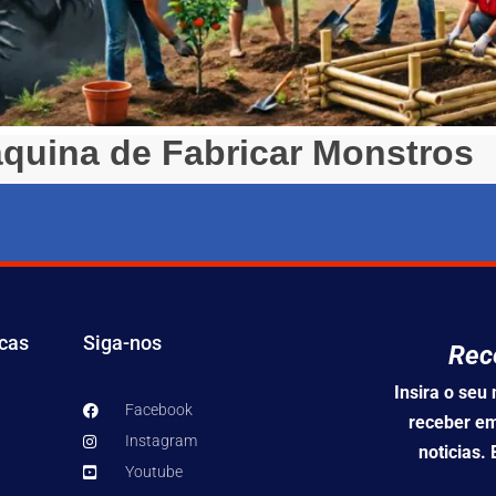
quina de Fabricar Monstros
os: E Eu Aqui Rindo da Sua Cara Leia mais
icas
Siga-nos
Rec
Insira o se
Facebook
receber em
Instagram
noticias.
Youtube