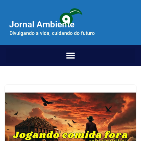
Pular
Jornal Ambiente
para
o
Divulgando a vida, cuidando do futuro
conteúdo